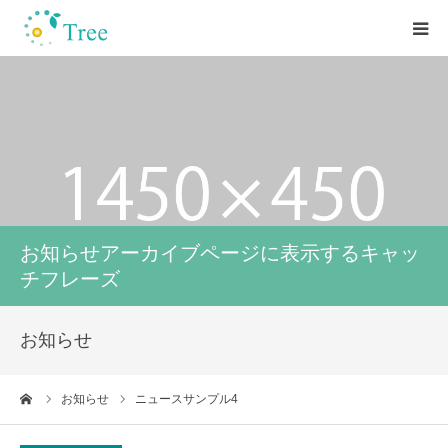
HOME
心理学の学校Treeについて
お客様の声
お知らせアーカイブページに表示するキャッ
カウンセリング/講座
チフレーズ
セミナー/研修/講演
お知らせ
お問い合わせ
ーム
お知らせ
ニュースサンプル4