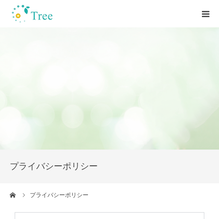
HOME
心理学の学校Treeについて
お客様の声
カウンセリング/講座
セミナー/研修/講演
プライバシーポリシー
お問い合わせ
ーム
プライバシーポリシー