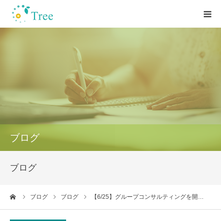
HOME
心理学の学校Treeについて
お客様の声
カウンセリング/講座
ブログ
セミナー/研修/講演
ブログ
お問い合わせ
ーム
ブログ
ブログ
【6/25】グループコンサルティングを開…